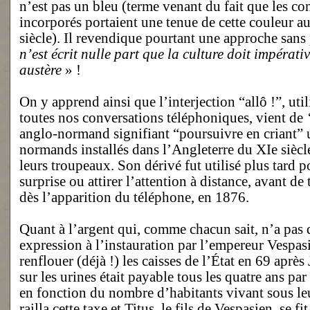
n’est pas un bleu (terme venant du fait que les c
incorporés portaient une tenue de cette couleur 
siècle). Il revendique pourtant une approche sans 
n’est écrit nulle part que la culture doit impérativ
austère
» !
On y apprend ainsi que l’interjection “allô !”, uti
toutes nos conversations téléphoniques, vient de
anglo-normand signifiant “poursuivre en criant” ut
normands installés dans l’Angleterre du XIe siècl
leurs troupeaux. Son dérivé fut utilisé plus tard 
surprise ou attirer l’attention à distance, avant de
dès l’apparition du téléphone, en 1876.
Quant à l’argent qui, comme chacun sait, n’a pas d
expression à l’instauration par l’empereur Vespas
renflouer (déjà !) les caisses de l’État en 69 aprè
sur les urines était payable tous les quatre ans par
en fonction du nombre d’habitants vivant sous leu
railla cette taxe et Titus, le fils de Vespasien, se fi