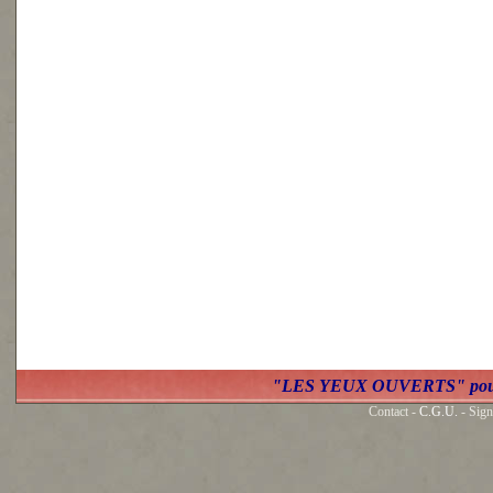
"LES YEUX OUVERTS" po
Contact -
C.G.U.
- Sign