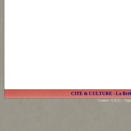
CITE & CULTURE -
La Bré
Contact -
C.G.U.
- Sign