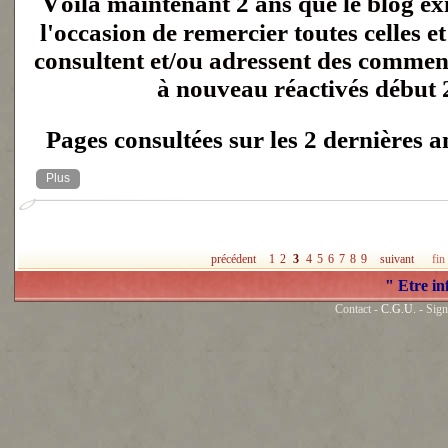
Voilà maintenant 2 ans que le blog existe et c'est donc
l'occasion de remercier toutes celles et
consultent et/ou adressent des comment
à nouveau réactivés début 
Pages consultées sur les 2 dernières a
Plus
précédent
1
2
3
4
5
6
7
8
9
suivant
fin
" Etre in
Contact -
C.G.U.
- Sign