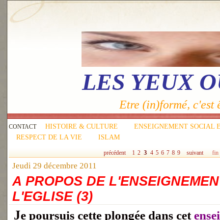
LES YEUX 
Etre (in)formé, c'est ê
HISTOIRE & CULTURE
ENSEIGNEMENT SOCIAL 
CONTACT
RESPECT DE LA VIE
ISLAM
précédent
1
2
3
4
5
6
7
8
9
suivant
fin
Jeudi 29 décembre 2011
A PROPOS DE L'ENSEIGNEMEN
L'EGLISE (3)
Je poursuis cette plongée dans cet
ense