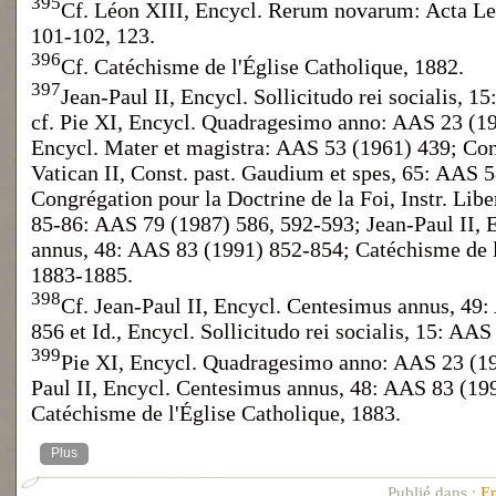
395
Cf. Léon XIII, Encycl. Rerum novarum: Acta Leo
101-102, 123.
396
Cf. Catéchisme de l'Église Catholique, 1882.
397
Jean-Paul II, Encycl. Sollicitudo rei socialis, 
cf. Pie XI, Encycl. Quadragesimo anno: AAS 23 (19
Encycl. Mater et magistra: AAS 53 (1961) 439; C
Vatican II, Const. past. Gaudium et spes, 65: AAS 
Congrégation pour la Doctrine de la Foi, Instr. Liber
85-86: AAS 79 (1987) 586, 592-593; Jean-Paul II, 
annus, 48: AAS 83 (1991) 852-854; Catéchisme de l
1883-1885.
398
Cf. Jean-Paul II, Encycl. Centesimus annus, 49
856 et Id., Encycl. Sollicitudo rei socialis, 15: AA
399
Pie XI, Encycl. Quadragesimo anno: AAS 23 (193
Paul II, Encycl. Centesimus annus, 48: AAS 83 (19
Catéchisme de l'Église Catholique, 1883.
Plus
Publié dans :
En