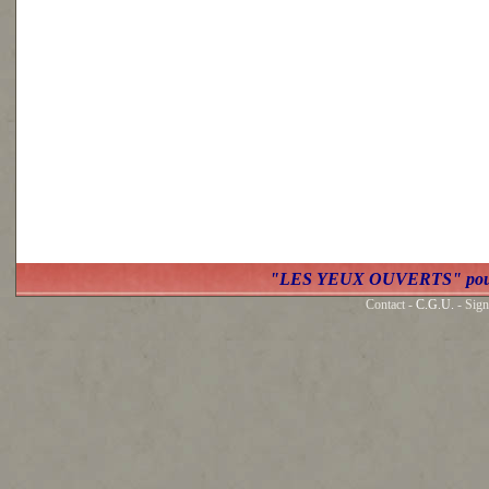
"LES YEUX OUVERTS" po
Contact -
C.G.U.
- Sign