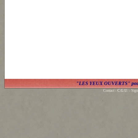
"LES YEUX OUVERTS" po
Contact -
C.G.U.
- Sign