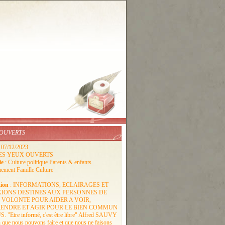
 OUVERTS
: 07/12/2023
LES YEUX OUVERTS
ie
: Culture politique Parents & enfants
ement Famille Culture
tion
: INFORMATIONS, ECLAIRAGES ET
XIONS DESTINES AUX PERSONNES DE
VOLONTE POUR AIDER A VOIR,
ENDRE ET AGIR POUR LE BIEN COMMUN
 "Etre informé, c'est être libre" Alfred SAUVY
n que nous pouvons faire et que nous ne faisons