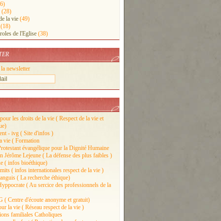
6)
(28)
e la vie
(49)
(18)
roles de l'Eglise
(38)
TER
 la newsletter
pour les droits de la vie ( Respect de la vie et
ue)
t - ivg ( Site d'infos )
la vie ( Formation
rotestant évangélique pour la Dignité Humaine
n Jérôme Lejeune ( La défense des plus faibles )
e ( infos bioéthique)
its ( infos internationales respect de la vie )
nguis ( La recherche éthique)
yppocrate ( Au sercice des professionnels de la
( Centre d'écoute anonyme et gratuit)
r la vie ( Réseau respect de la vie )
ions familiales Catholiques