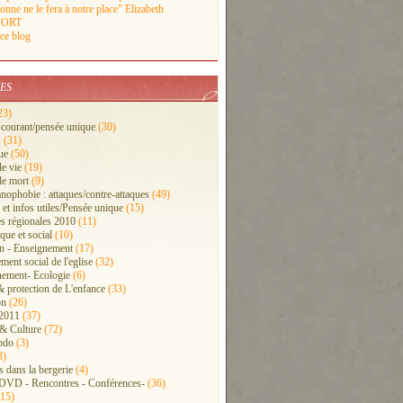
onne ne le fera à notre place" Elizabeth
ORT
 ce blog
ES
23)
 courant/pensée unique
(30)
s
(31)
ue
(50)
de vie
(19)
de mort
(9)
anophobie : attaques/contre-attaques
(49)
 et infos utiles/Pensée unique
(15)
s régionales 2010
(11)
ue et social
(10)
n - Enseignement
(17)
ment social de l'eglise
(32)
ement- Ecologie
(6)
& protection de L'enfance
(33)
on
(26)
 2011
(37)
 & Culture
(72)
bdo
(3)
3)
s dans la bergerie
(4)
 DVD - Rencontres - Conférences-
(36)
15)