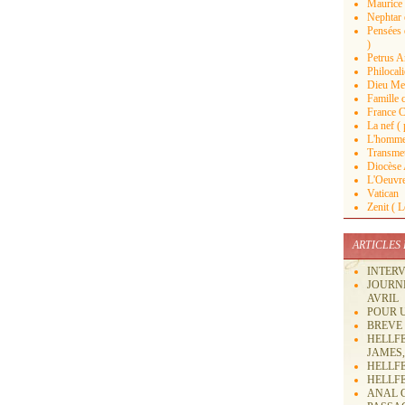
Maurice 
Nephtar 
Pensées d
)
Petrus An
Philocal
Dieu Mer
Famille c
France C
La nef ( 
L'homme 
Transmett
Diocèse
L'Oeuvre
Vatican
Zenit ( 
ARTICLES
INTERV
JOURNE
AVRIL
POUR 
BREVE
HELLF
JAMES
HELLFE
HELLFE
ANAL C