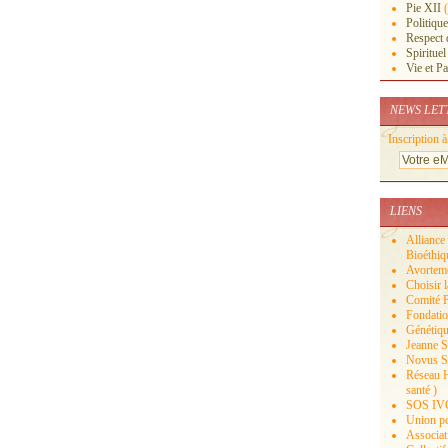
Pie XII
(
Politique
Respect d
Spirituel
Vie et Pa
NEWS LET
Inscription à
LIENS
Alliance 
Bioéthiq
Avortemen
Choisir 
Comité P
Fondatio
Génétiqu
Jeanne Sm
Novus Sa
Réseau H
santé )
SOS IVG 
Union pou
Associat