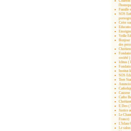
Collectif
l'homopar
Famille e
SOS Enfa
pornogra
Créer son
Educatio
Enseigne
Veille E
Bonjour 
des pers
Chrétiens
Fondation
société )
Ichtus ( 
Fondation
Institut 
SOS Educ
Teen Star
Anunciob
Catholiq
Causeur 
Catho Br
Chrétient
E Deo ( B
Justice a
Le Chant 
France)
L'Islam C
Le salon 