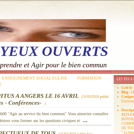
 YEUX OUVERTS
prendre et Agir pour le bien commun
ENSEIGNEMENT SOCIAL EGLISE
FORMATION
LES YEUX
T
Créé le
Blog
: 
TUS A ANGERS LE 16 AVRIL
(
31/03/2024
publié
Catégor
Environn
s - Conférences-
)
Descrip
8h00 "Agir au service du bien commun" Vous aimeriez connaître
REFLE
...
BONNE 
ésirez vous former sur les questions civiques et
COMPR
DE TOUS.
PECTUEUX DE TOUS
" Le bie