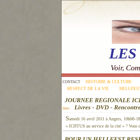
LES
Voir, Com
HISTOIRE & CULTURE
CONTACT
RESPECT DE LA VIE
HELLFES
JOURNEE REGIONALE ICH
Livres - DVD - Rencontre
dans :
S
amedi 16 avril 2011 à Angers, 10h00-1
« ICHTUS au service de la cité » ? Vous d
POUR UN HELLFEST RES