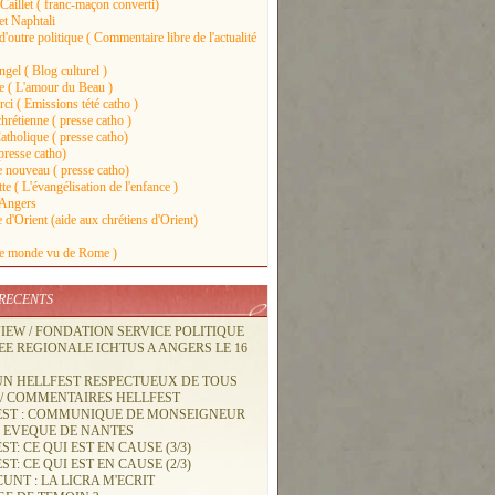
Caillet ( franc-maçon converti)
et Naphtali
'outre politique ( Commentaire libre de l'actualité
gel ( Blog culturel )
ie ( L'amour du Beau )
ci ( Emissions tété catho )
hrétienne ( presse catho )
atholique ( presse catho)
presse catho)
nouveau ( presse catho)
e ( L'évangélisation de l'enfance )
 Angers
 d'Orient (aide aux chrétiens d'Orient)
Le monde vu de Rome )
 RECENTS
IEW / FONDATION SERVICE POLITIQUE
E REGIONALE ICHTUS A ANGERS LE 16
UN HELLFEST RESPECTUEUX DE TOUS
 / COMMENTAIRES HELLFEST
EST : COMMUNIQUE DE MONSEIGNEUR
, EVEQUE DE NANTES
ST: CE QUI EST EN CAUSE (3/3)
ST: CE QUI EST EN CAUSE (2/3)
UNT : LA LICRA M'ECRIT