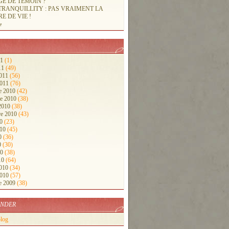
E DE TEMOIN ?
RANQUILLITY : PAS VRAIMENT LA
E DE VIE !
e
11
(1)
11
(49)
2011
(56)
2011
(76)
e 2010
(42)
e 2010
(38)
 2010
(38)
re 2010
(43)
10
(23)
010
(45)
10
(36)
0
(30)
10
(38)
10
(64)
2010
(34)
2010
(57)
e 2009
(38)
NDER
blog