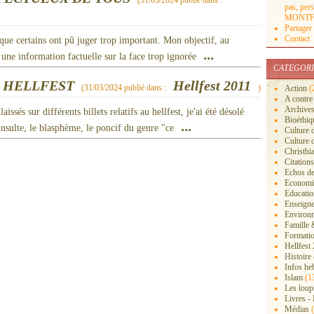
(
31/03/2024
publié dans :
pas, pers
MONTF
Partager
Contact
 que certains ont pû juger trop important. Mon objectif, au
...
à une information factuelle sur la face trop ignorée
CATEGORI
 HELLFEST
Hellfest 2011
(
31/03/2024
publié dans :
)
Action
(
A contre
Archive
sés sur différents billets relatifs au hellfest, je'ai été désolé
Bioéthiq
...
insulte, le blasphème, le poncif du genre "ce
Culture 
Culture 
Christhi
Citations
Echos de
Economiq
Educatio
Enseigne
Environn
Famille 
Formati
Hellfest
Histoire
Infos he
Islam
(1
Les loup
Livres -
Médias
(