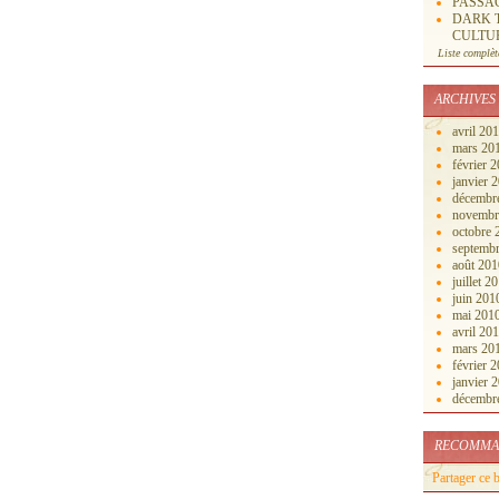
PASSAG
DARK T
CULTUR
Liste complèt
ARCHIVES
avril 20
mars 20
février 
janvier 
décembr
novembr
octobre
septemb
août 20
juillet 2
juin 20
mai 201
avril 20
mars 20
février 
janvier 
décembr
RECOMMA
Partager ce 