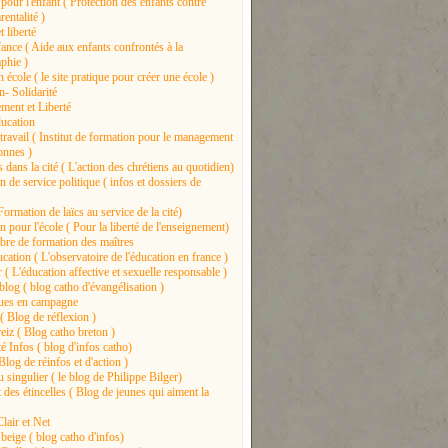
 pour l'enfant ( Protection des enfants contre
entalité )
t liberté
nce ( Aide aux enfants confrontés à la
phie )
 école ( le site pratique pour créer une école )
n- Solidarité
ment et Liberté
ducation
travail ( Institut de formation pour le management
onnes )
 dans la cité ( L'action des chrétiens au quotidien)
 de service politique ( infos et dossiers de
Formation de laïcs au service de la cité)
 pour l'école ( Pour la liberté de l'enseignement)
libre de formation des maîtres
ation ( L'observatoire de l'éducation en france )
 ( L'éducation affective et sexuelle responsable )
log ( blog catho d'évangélisation )
ues en campagne
( Blog de réflexion )
eiz ( Blog catho breton )
é Infos ( blog d'infos catho)
log de réinfos et d'action )
u singulier ( le blog de Philippe Bilger)
des étincelles ( Blog de jeunes qui aiment la
lair et Net
beige ( blog catho d'infos)