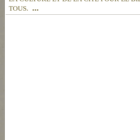
...
TOUS.