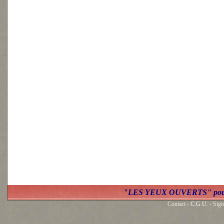
"LES YEUX OUVERTS" po
Contact -
C.G.U.
- Sign