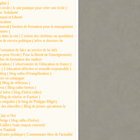
phie )
 école ( le site pratique pour créer une école )
n- Solidarité
ment et Liberté
ducation
travail ( Institut de formation pour le management
onnes )
 dans la cité ( L'action des chrétiens au quotidien)
 de service politique ( infos et dossiers de
Formation de laïcs au service de la cité)
 pour l'école ( Pour la liberté de l'enseignement)
libre de formation des maîtres
ation ( L'observatoire de l'éducation en france )
 ( L'éducation affective et sexuelle responsable )
log ( blog catho d'évangélisation )
ues en campagne
( Blog de réflexion )
eiz ( Blog catho breton )
é Infos ( blog d'infos catho)
log de réinfos et d'action )
u singulier ( le blog de Philippe Bilger)
des étincelles ( Blog de jeunes qui aiment la
lair et Net
beige ( blog catho d'infos)
Caillet ( franc-maçon converti)
et Naphtali
'outre politique ( Commentaire libre de l'actualité