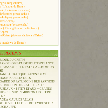
gel ( Blog culturel )
ie ( L'amour du Beau )
ci ( Emissions tété catho )
hrétienne ( presse catho )
atholique ( presse catho)
presse catho)
nouveau ( presse catho)
e ( L'évangélisation de l'enfance )
 Angers
 d'Orient (aide aux chrétiens d'Orient)
Le monde vu de Rome )
ES RECENTS
RIQUE DU CRETIN
TIANOPHOBIE/PASSEURS D'ESPERANCE
 D'ASSAUT/HELLFEST : Y'A COMME UN
E !
 MANUEL PRATIQUE D'APOSTOLAT
IQUE POUR LES NULS !
GARDE DU PATRIMOINE BRISSARTHOIS
NSTRUCTION DES CATHEDRALES
UEE AUX + PETITS ET AUX + GRANDS
CHERCHE SUR L'EMBRYON A BOUT DE
E ?
GE A MAURICE ALLAIS
E DE VIE : CULTURE DES EVIDENCES !
RECHAUFFE !