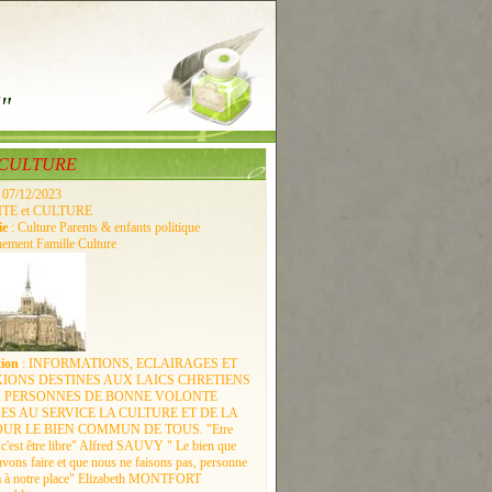
é"
 CULTURE
: 07/12/2023
CITE et CULTURE
ie
: Culture Parents & enfants politique
ement Famille Culture
tion
: INFORMATIONS, ECLAIRAGES ET
IONS DESTINES AUX LAICS CHRETIENS
X PERSONNES DE BONNE VOLONTE
S AU SERVICE LA CULTURE ET DE LA
OUR LE BIEN COMMUN DE TOUS. "Etre
 c'est être libre" Alfred SAUVY " Le bien que
vons faire et que nous ne faisons pas, personne
ra à notre place" Elizabeth MONTFORT