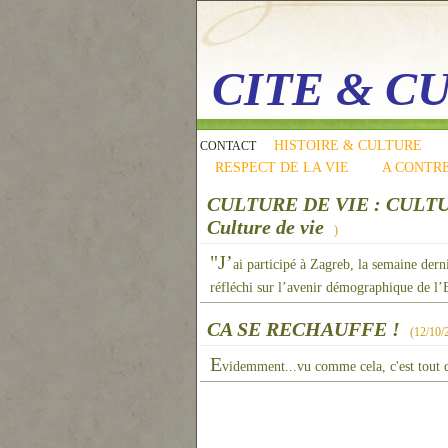
CITE & C
HISTOIRE & CULTURE
CONTACT
RESPECT DE LA VIE
A CONTR
CULTURE DE VIE : CULT
Culture de vie
)
"J’
ai participé à Zagreb, la semaine der
réfléchi sur l’avenir démographique de l’E
CA SE RECHAUFFE !
(
12/10/
E
videmment...vu comme cela, c'est tout d