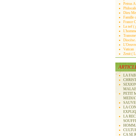
Petrus An
Philocal
Dieu Mer
Famille c
France C
La nef ( 
L'homme 
Transmett
Diocèse
L'Oeuvre
Vatican
Zenit ( 
ARTICL
LA FAB
CHRIS
SEXION
MALAIS
PETIT
MEDIAT
SAUVE
LA CO
EXPLIQ
LA RE
SOUFFL
HOMMA
CULTUR
CA SE 