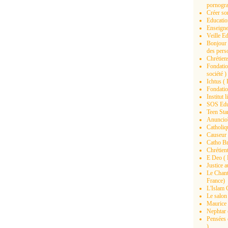
pornogra
Créer son
Educatio
Enseigne
Veille E
Bonjour 
des pers
Chrétiens
Fondation
société )
Ichtus ( 
Fondation
Institut 
SOS Educ
Teen Star
Anunciob
Catholiq
Causeur 
Catho Br
Chrétient
E Deo ( B
Justice a
Le Chant 
France)
L'Islam C
Le salon 
Maurice 
Nephtar 
Pensées d
)