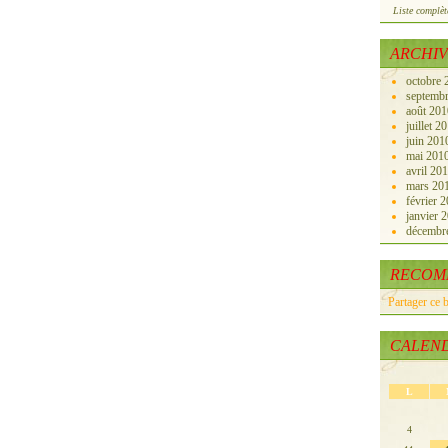
Liste complèt
ARCHIV
octobre
septemb
août 20
juillet 2
juin 20
mai 201
avril 20
mars 20
février 
janvier 
décembr
RECOM
Partager ce 
CALEN
L
4