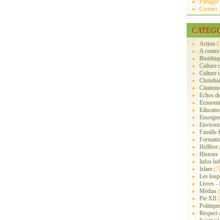
Partager
Contact
CATEGO
Action
(
A contre
Bioéthiq
Culture 
Culture 
Christhi
Citations
Echos de
Economiq
Educatio
Enseigne
Environn
Famille 
Formati
Hellfest
Histoire
Infos he
Islam
(7
Les loup
Livres -
Médias
(
Pie XII
(
Politique
Respect d