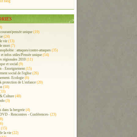
 ce blog
RIES
3)
 courant/pensée unique
(19)
ue
(24)
de vie
(13)
de mort
(7)
anophobie : attaques/contre-attaques
(35)
 et infos utiles/Pensée unique
(14)
s régionales 2010
(11)
ue et social
(9)
n - Enseignement
(15)
ment social de l'eglise
(26)
ement- Ecologie
(6)
& protection de L'enfance
(20)
on
(18)
(33)
 & Culture
(48)
bdo
(3)
)
s dans la bergerie
(4)
 DVD - Rencontres - Conférences-
(23)
8)
6)
(15)
e la vie
(22)