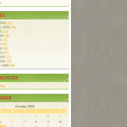
e
ES
 2010
(21)
re 2010
(44)
10
(23)
010
(46)
10
(37)
0
(30)
10
(38)
10
(65)
2010
(35)
2010
(58)
e 2009
(40)
MANDER
blog
DRIER
Octobre 2010
M
M
J
V
S
D
1
2
3
5
6
7
8
9
10