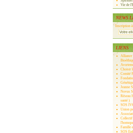
Spirituel
Vie de l'
NEWS L
Inscription à
LIENS
Alliance 
Bioéthiq
Avortemen
Choisir 
Comité P
Fondatio
Génétiqu
Jeanne Sm
Novus Sa
Réseau H
santé )
SOS IVG 
Union pou
Associat
Collectif
l'homopar
Famille e
SOS Enfa