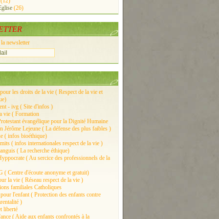
(12)
Eglise
(26)
ETTER
 la newsletter
pour les droits de la vie ( Respect de la vie et
ue)
t - ivg ( Site d'infos )
la vie ( Formation
rotestant évangélique pour la Dignité Humaine
n Jérôme Lejeune ( La défense des plus faibles )
e ( infos bioéthique)
its ( infos internationales respect de la vie )
nguis ( La recherche éthique)
yppocrate ( Au sercice des professionnels de la
( Centre d'écoute anonyme et gratuit)
r la vie ( Réseau respect de la vie )
ions familiales Catholiques
 pour l'enfant ( Protection des enfants contre
entalité )
t liberté
nce ( Aide aux enfants confrontés à la