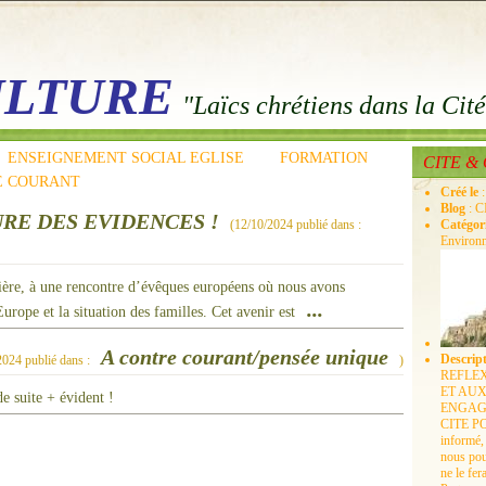
ULTURE
"Laïcs chrétiens dans la Cit
ENSEIGNEMENT SOCIAL EGLISE
FORMATION
CITE &
E COURANT
Créé le
Blog
: 
URE DES EVIDENCES !
(
12/10/2024
publié dans :
Catégor
Environn
nière, à une rencontre d’évêques européens où nous avons
...
urope et la situation des familles. Cet avenir est
A contre courant/pensée unique
Descrip
2024
publié dans :
)
REFLEX
ET AU
e suite + évident !
ENGAGE
CITE P
informé,
nous pou
ne le fe