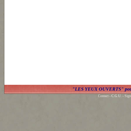
"LES YEUX OUVERTS" po
Contact -
C.G.U.
- Sign