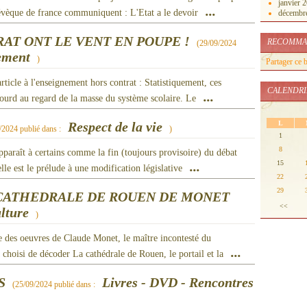
janvier 
...
évèque de france communiquent : L'Etat a le devoir
décembr
AT ONT LE VENT EN POUPE !
RECOMMA
(
29/09/2024
ement
)
Partager ce 
icle à l'enseignement hors contrat : Statistiquement, ces
CALENDRI
...
 lourd au regard de la masse du système scolaire. Le
L
Respect de la vie
/2024
publié dans :
)
1
8
pparaît à certains comme la fin (toujours provisoire) du débat
15
...
elle est le prélude à une modification législative
22
29
A CATHEDRALE DE ROUEN DE MONET
<<
lture
)
e des oeuvres de Claude Monet, le maître incontesté du
...
choisi de décoder La cathédrale de Rouen, le portail et la
S
Livres - DVD - Rencontres
(
25/09/2024
publié dans :