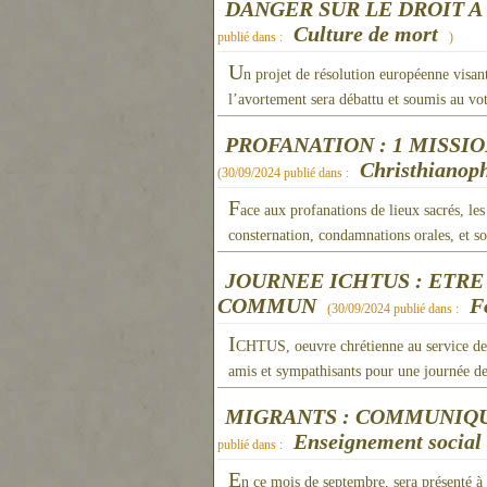
DANGER SUR LE DROIT A
Culture de mort
publié dans :
)
U
n projet de résolution européenne visant
l’avortement sera débattu et soumis au vo
PROFANATION : 1 MISSI
Christhianoph
(
30/09/2024
publié dans :
F
ace aux profanations de lieux sacrés, le
consternation, condamnations orales, et s
JOURNEE ICHTUS : ETRE
COMMUN
F
(
30/09/2024
publié dans :
I
CHTUS, oeuvre chrétienne au service de l
amis et sympathisants pour une journée de 
MIGRANTS : COMMUNIQU
Enseignement social d
publié dans :
E
n ce mois de septembre, sera présenté à