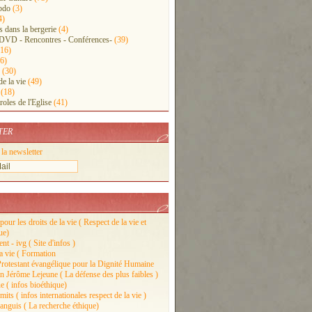
bdo
(3)
4)
s dans la bergerie
(4)
 DVD - Rencontres - Conférences-
(39)
16)
6)
(30)
e la vie
(49)
(18)
roles de l'Eglise
(41)
TER
 la newsletter
pour les droits de la vie ( Respect de la vie et
ue)
t - ivg ( Site d'infos )
la vie ( Formation
rotestant évangélique pour la Dignité Humaine
n Jérôme Lejeune ( La défense des plus faibles )
e ( infos bioéthique)
its ( infos internationales respect de la vie )
nguis ( La recherche éthique)