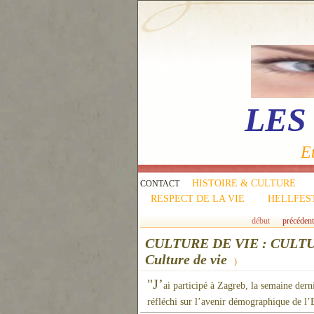
LES
Et
HISTOIRE & CULTURE
CONTACT
RESPECT DE LA VIE
HELLFES
début
précédent
CULTURE DE VIE : CULT
Culture de vie
)
"J’
ai participé à Zagreb, la semaine der
réfléchi sur l’avenir démographique de l’E