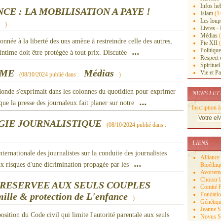
Infos he
E : LA MOBILISATION A PAYE !
Islam
(1
Les loup
)
Livres -
Médias
(
onnée à la liberté des uns amène à restreindre celle des autres,
Pie XII
(
...
Politique
intime doit être protégée à tout prix. Discutée
Respect d
Spirituel
SME
Médias
Vie et Pa
(
08/10/2024
publié dans :
)
onde s'exprimait dans les colonnes du quotidien pour exprimer
NEWS LET
...
que la presse des journaleux fait planer sur notre
Inscription à
GIE JOURNALISTIQUE
(
08/10/2024
publié dans :
LIENS
nternationale des journalistes sur la conduite des journalistes
Alliance 
...
ux risques d'une dicrimination propagée par les
Bioéthiq
Avortemen
Choisir 
 RESERVEE AUX SEULS COUPLES
Comité P
Fondatio
ille & protection de L'enfance
)
Génétiqu
Jeanne Sm
position du Code civil qui limite l'autorité parentale aux seuls
Novus Sa