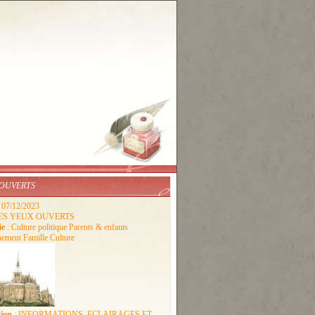
 OUVERTS
: 07/12/2023
LES YEUX OUVERTS
ie
: Culture politique Parents & enfants
ement Famille Culture
tion
: INFORMATIONS, ECLAIRAGES ET