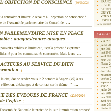
 L'OBJECTION DE CONSCIENCE
FRANCE
(
30/09/2024
REVOLU
APPREN
LES Y
VOUS A
 à contrôler et limiter le recours à l’objection de conscience à
UNIVER
...
te de l'Assemblée parlementaire du Conseil de
Liste complèt
ON PARLEMENTAIRE MISE EN PLACE
ARCHIVES
obie : attaques/contre-attaques
)
août 20
juillet 2
s pouvoirs publics se limitaient jusqu’à présent à exprimer
juin 20
...
mai 201
olidarité pour les communautés concernées. Mais leurs
avril 20
mars 20
 ACTEURS AU SERVICE DU BIEN
février 
janvier 
ormation
)
décembr
novembr
octobre
a cité, donne rendez-vous le 2 octobre à Angers (49) à ses
septemb
...
réflexion, d'échanges et de contact sur le thème : "
août 20
juillet 2
juin 20
E DES EVEQUES DE FRANCE
(
29/09/2024
mai 201
e l'eglise
avril 20
)
mars 20
février 
 l'Assemblée Nationale le projet de loi sur l'immigration proposé