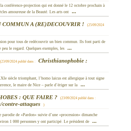
e la conférence-projection qui est donné le 12 octobre prochain à
...
iècles amoureuse de la Beauté. Les arts ont
N COMMUN A (RE)DECOUVRIR !
(
25/09/2024
sion pour tous de redécouvrir un bien commun. Ils font parti de
...
que peu le regard. Quelques exemples, les
Christhianophobie :
(
23/09/2024
publié dans :
Ie siècle triomphant, l’homo laicus est allergique à tout signe
...
urrence, le maire de Nice – parle d’ériger sur la
OBES : QUE FAIRE ?
(
23/09/2024
publié dans :
s/contre-attaques
)
une parodie de «Pardon» suivie d’une «procession» dimanche
...
nviron 1 000 personnes y ont participé. Le président de