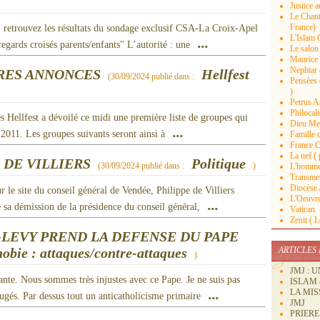
Justice a
Le Chant 
France)
, retrouvez les résultats du sondage exclusif CSA-La Croix-Apel
L'Islam C
...
regards croisés parents/enfants" L’autorité : une
Le salon 
Maurice 
Nephtar 
ERES ANNONCES
Hellfest
(
30/09/2024
publié dans :
Pensées d
)
Petrus An
Philocal
s Hellfest a dévoilé ce midi une première liste de groupes qui
Dieu Mer
...
 2011. Les groupes suivants seront ainsi à
Famille c
France C
La nef ( 
 DE VILLIERS
Politique
(
30/09/2024
publié dans :
)
L'homme 
Transmett
Diocèse
 le site du conseil général de Vendée, Philippe de Villiers
L'Oeuvre
...
e sa démission de la présidence du conseil général,
Vatican
Zenit ( 
LEVY PREND LA DEFENSE DU PAPE
ARTICLES
obie : attaques/contre-attaques
)
JMJ : 
nte. Nous sommes très injustes avec ce Pape. Je ne suis pas
ISLAM 
...
LA MIS
éjugés. Par dessus tout un anticatholicisme primaire
JMJ
PRIER