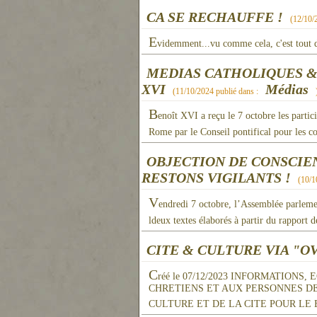
CA SE RECHAUFFE !
(
12/10/
E
videmment...vu comme cela, c'est tout d
MEDIAS CATHOLIQUES & 
XVI
Médias
(
11/10/2024
publié dans :
B
enoît XVI a reçu le 7 octobre les partic
Rome par le Conseil pontifical pour les c
OBJECTION DE CONSCIEN
RESTONS VIGILANTS !
(
10/1
V
endredi 7 octobre, l’Assemblée parlemen
ldeux textes élaborés à partir du rapport
CITE & CULTURE VIA "O
C
réé le 07/12/2023 INFORMATION
CHRETIENS ET AUX PERSONNES D
CULTURE ET DE LA CITE POUR LE