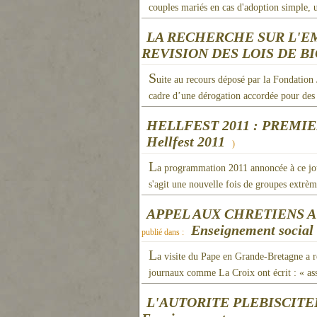
couples mariés en cas d'adoption simple, u
LA RECHERCHE SUR L'E
REVISION DES LOIS DE B
S
uite au recours déposé par la Fondation
cadre d’une dérogation accordée pour des 
HELLFEST 2011 : PREMIE
Hellfest 2011
)
L
a programmation 2011 annoncée à ce jour
s'agit une nouvelle fois de groupes extrèm
APPEL AUX CHRETIENS A
Enseignement social d
publié dans :
L
a visite du Pape en Grande-Bretagne a re
journaux comme La Croix ont écrit : « ass
L'AUTORITE PLEBISCITE