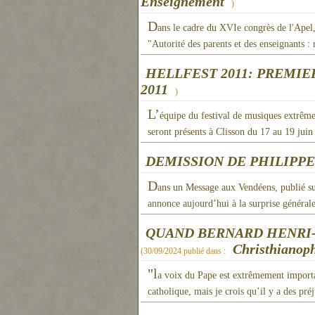
Enseignement
)
D
ans le cadre du XVIe congrès de l'Apel
"Autorité des parents et des enseignants : 
HELLFEST 2011: PREMI
2011
)
L’
équipe du festival de musiques extrême
seront présents à Clisson du 17 au 19 juin
DEMISSION DE PHILIPPE
D
ans un Message aux Vendéens, publié sur
annonce aujourd’hui à la surprise général
QUAND BERNARD HENRI-
Christhianoph
(
30/09/2024
publié dans :
"l
a voix du Pape est extrêmement importa
catholique, mais je crois qu’il y a des pr