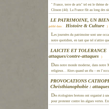
" France, terre de arts" tel est le thème d
Clisson (44). La France fût au long des s
LE PATRIMOINE, UN BIE
Histoire & Culture
publié dans :
)
L
es journées du patrimoine sont une occa
notre quotidien, en tant que tel n'attire 
LAICITE ET TOLERANCE
attaques/contre-attaques
)
D
ans notre monde moderne, dans notre XX
religieux... Alors quand un élu – en l’occ
PROVOCATIONS CATHOPH
Christhianophobie : attaque
D
es écologistes bretons ont organisé à 
pour protester contre les algues vertes. E