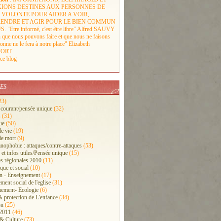
XIONS DESTINES AUX PERSONNES DE
VOLONTE POUR AIDER A VOIR,
ENDRE ET AGIR POUR LE BIEN COMMUN
 "Etre informé, c'est être libre" Alfred SAUVY
n que nous pouvons faire et que nous ne faisons
onne ne le fera à notre place" Elizabeth
ORT
 ce blog
ES
23)
 courant/pensée unique
(32)
s
(31)
ue
(50)
de vie
(19)
de mort
(9)
anophobie : attaques/contre-attaques
(53)
 et infos utiles/Pensée unique
(15)
s régionales 2010
(11)
ue et social
(10)
n - Enseignement
(17)
ment social de l'eglise
(31)
ement- Ecologie
(6)
& protection de L'enfance
(34)
on
(25)
 2011
(46)
 & Culture
(73)