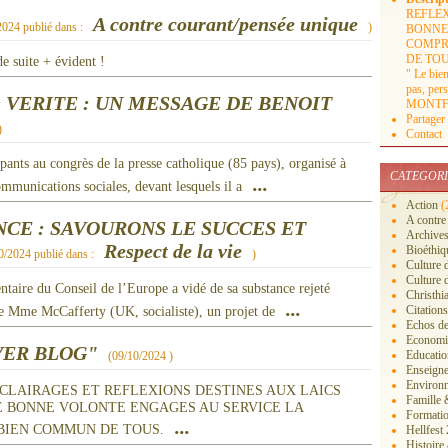
REFLE
A contre courant/pensée unique
2024
publié dans :
)
BONNE 
COMPR
DE TOUS.
e suite + évident !
" Le bie
pas, pers
VERITE : UN MESSAGE DE BENOIT
MONTF
Partager
)
Contact
ipants au congrès de la presse catholique (85 pays), organisé à
CATEGORI
...
ommunications sociales, devant lesquels il a
Action
(
A contre
CE : SAVOURONS LE SUCCES ET
Archive
Respect de la vie
Bioéthiq
0/2024
publié dans :
)
Culture 
Culture 
taire du Conseil de l’Europe a vidé de sa substance rejeté
Christhi
...
Citations
 de Mme McCafferty (UK, socialiste), un projet de
Echos de
Economiq
VER BLOG"
Educatio
(
09/10/2024
)
Enseigne
Environn
S, ECLAIRAGES ET REFLEXIONS DESTINES AUX LAICS
Famille 
E BONNE VOLONTE ENGAGES AU SERVICE LA
Formati
...
 BIEN COMMUN DE TOUS.
Hellfest
Histoire