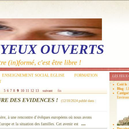
 YEUX OUVERTS
re (in)formé, c'est être libre !
ENSEIGNEMENT SOCIAL EGLISE
FORMATION
LES YEUX
T
Créé le
Blog
: 
5
6
7
8
9
10
11
12
13
suivant
fin
Catégor
Environn
URE DES EVIDENCES !
(
12/10/2024
publié dans :
nière, à une rencontre d’évêques européens où nous avons
...
urope et la situation des familles. Cet avenir est
Descrip