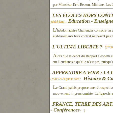
par Monsieur Eric Besson, Ministre. Les 
LES ECOLES HORS CONTR
Education - Enseign
publié dans :
L'
hebdomadaire Challenges consacre un art
établissements hors contrat ne pèsent pas
L'ULTIME LIBERTE ?
(
27/09
A
lors que le dépôt du Rapport Leonetti a
sur l’euthanasie qu’elle n’est pas, puisqu’
APPRENDRE A VOIR : L
Histoire & Cu
(
25/09/2024
publié dans :
L
e Grand palais propose une rétrospectiv
mouvement impressionniste. Lefigaro.fr a 
FRANCE, TERRE DES ART
- Conférences-
)