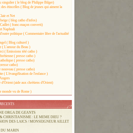
u singulier ( le blog de Philippe Bilger)
des étincelles ( Blog de jeunes qui aiment la
lair et Net
beige ( blog catho d'infos)
Caillet ( franc-maçon converti)
et Naphtali
'outre politique ( Commentaire libre de l'actualité
gel ( Blog culturel )
ie ( L'amour du Beau )
ci ( Emissions tété catho )
hrétienne ( presse catho )
atholique ( presse catho)
presse catho)
nouveau ( presse catho)
e ( L'évangélisation de l'enfance )
 Angers
 d'Orient (aide aux chrétiens d'Orient)
Le monde vu de Rome )
 RECENTS
UNE ORGA DE GEANTS
& CHRISTIANISME : LE MEME DIEU ?
SION DES LAICS / MONSEIGNEUR AILLET
E DU MARIN