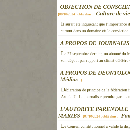
OBJECTION DE CONSCIENC
Culture de vie
(
08/10/2024
publié dans :
I
l aurait été inquiétant que l’importance d
surtout dans un domaine où la conviction 
A PROPOS DE JOURNALI
L
e 27 septembre dernier, un abonné du M
son dégoût par rapport au climat délétère 
A PROPOS DE DEONTOLO
Médias
)
D
éclaration de principe de la fédération i
Article 7 : Le journaliste prendra garde a
L'AUTORITE PARENTALE
MARIES
Fam
(
07/10/2024
publié dans :
L
e Conseil constitutionnel a validé la dis