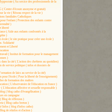
yppocrate ( Au sercice des professionnels de la
( Centre d'écoute anonyme et gratuit)
r la vie ( Réseau respect de la vie )
ions familiales Catholiques
 pour l'enfant ( Protection des enfants contre
entalité )
t liberté
nce ( Aide aux enfants confrontés à la
phie )
 école ( le site pratique pour créer une école )
n- Solidarité
ment et Liberté
ducation
travail ( Institut de formation pour le management
onnes )
 dans la cité ( L'action des chrétiens au quotidien)
 de service politique ( infos et dossiers de
Formation de laïcs au service de la cité)
 pour l'école ( Pour la liberté de l'enseignement)
libre de formation des maîtres
ation ( L'observatoire de l'éducation en france )
 ( L'éducation affective et sexuelle responsable )
log ( blog catho d'évangélisation )
ues en campagne
( Blog de réflexion )
eiz ( Blog catho breton )
é Infos ( blog d'infos catho)
log de réinfos et d'action )