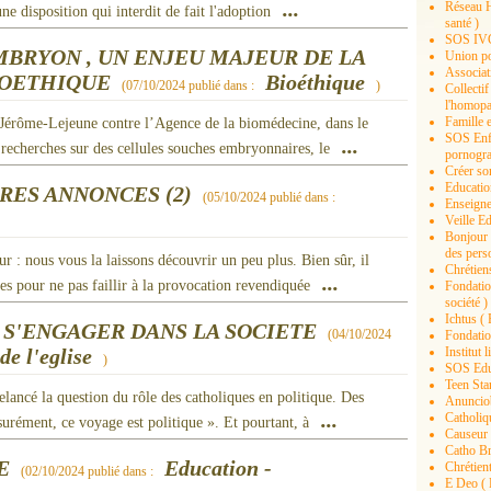
...
Réseau H
ne disposition qui interdit de fait l'adoption
santé )
SOS IVG 
MBRYON , UN ENJEU MAJEUR DE LA
Union pou
Associat
IOETHIQUE
Bioéthique
(
07/10/2024
publié dans :
)
Collectif
l'homopar
Famille e
 Jérôme-Lejeune contre l’Agence de la biomédecine, dans le
SOS Enfa
...
recherches sur des cellules souches embryonnaires, le
pornogra
Créer son
Educatio
RES ANNONCES (2)
(
05/10/2024
publié dans :
Enseigne
Veille E
Bonjour 
des pers
 : nous vous la laissons découvrir un peu plus. Bien sûr, il
Chrétiens
...
es pour ne pas faillir à la provocation revendiquée
Fondation
société )
Ichtus ( 
 S'ENGAGER DANS LA SOCIETE
(
04/10/2024
Fondation
Institut 
e l'eglise
)
SOS Educ
Teen Star
lancé la question du rôle des catholiques en politique. Des
Anunciob
...
Catholiq
urément, ce voyage est politique ». Et pourtant, à
Causeur 
Catho Br
E
Education -
Chrétient
(
02/10/2024
publié dans :
E Deo ( B